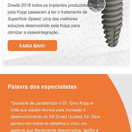
Desde 2018 todos os implantes produzidos
pela Kopp passaram a ter o tratamento de
Superfície Speed
, uma das melhores
soluções desenvolvido pela Kopp para
otimizar a osseointegração .
SAIBA MAIS!
Palavra dos especialistas
Gostaria de parabenizar o Dr. Gino Kopp e
toda sua equipe técnica pela inovação e
desenvolvimento do Kit Smart Guided. Dr. Gino
pensou em todos os detalhes e criou um
sistema que literalmente descomplica, facilita e