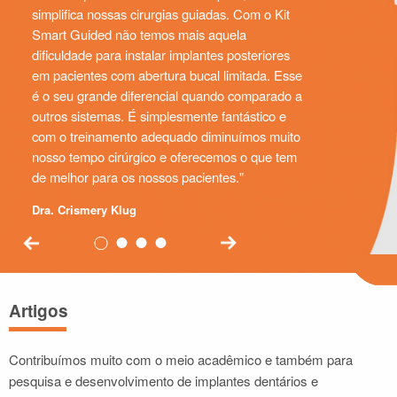
simplifica nossas cirurgias guiadas. Com o Kit
Smart Guided não temos mais aquela
dificuldade para instalar implantes posteriores
em pacientes com abertura bucal limitada. Esse
é o seu grande diferencial quando comparado a
outros sistemas. É simplesmente fantástico e
com o treinamento adequado diminuímos muito
nosso tempo cirúrgico e oferecemos o que tem
de melhor para os nossos pacientes.
Dra. Crismery Klug
Artigos
Contribuímos muito com o meio acadêmico e também para
pesquisa e desenvolvimento de implantes dentários e