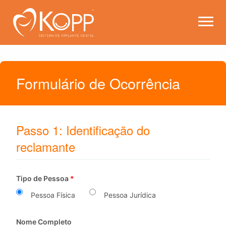
Kopp - Sistema de Implante 
Abrir
Formulário de Ocorrência
Passo 1: Identificação do
reclamante
Tipo de Pessoa
*
Pessoa Física
Pessoa Jurídica
Nome Completo