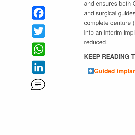
and ensures both 
and surgical guides
Facebook
complete denture (
Twitter
into an interim im
reduced.
WhatsApp
KEEP READING T
LinkedIn
Guided implan
Comentários deste artigo