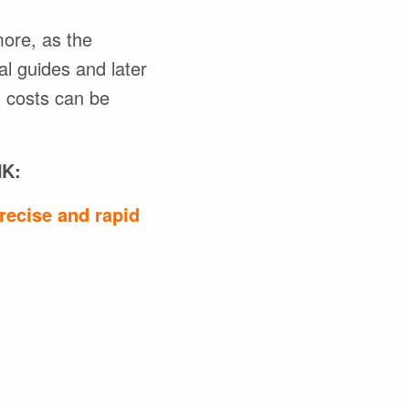
more, as the
l guides and later
d costs can be
K:
recise and rapid