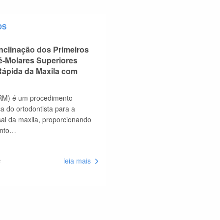
OS
nclinação dos Primeiros
é-Molares Superiores
ápida da Maxila com
ERM) é um procedimento
a do ortodontista para a
sal da maxila, proporcionando
ento…
s
leia mais