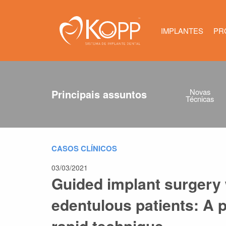
Kopp - Siste
IMPLANTES
PR
Novas
Principais assuntos
Técnicas
CASOS CLÍNICOS
03/03/2021
Guided implant surgery 
edentulous patients: A 
rapid technique