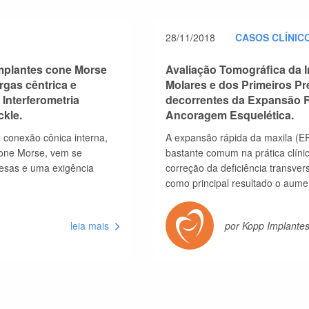
28/11/2018
CASOS CLÍNIC
 implantes cone Morse
Avaliação Tomográfica da I
rgas cêntrica e
Molares e dos Primeiros Pr
 Interferometria
decorrentes da Expansão R
ckle.
Ancoragem Esquelética.
 conexão cônica interna,
A expansão rápida da maxila (
one Morse, vem se
bastante comum na prática clínic
resas e uma exigência
correção da deficiência transver
como principal resultado o aum
leia mais
por Kopp Implante