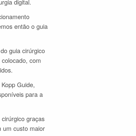
rgia digital.
ecionamento
temos então o guia
do guia cirúrgico
 é colocado, com
idos.
t Kopp Guide,
sponíveis para a
cirúrgico graças
m um custo maior