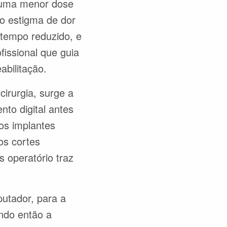
e uma menor dose
 o estigma de dor
 tempo reduzido, e
ofissional que guia
eabilitação.
irurgia, surge a
nto digital antes
 os implantes
os cortes
 operatório traz
putador, para a
ando então a