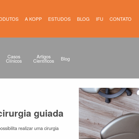
ma de Implante Dental
ODUTOS
A KOPP
ESTUDOS
BLOG
IFU
CONTATO
Casos
Artigos
Blog
Clínicos
Científicos
irurgia guiada
ssibilita realizar uma cirurgia