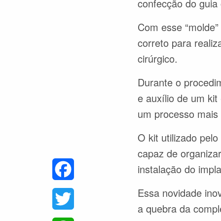
confecção do guia c
Com esse “molde” d
correto para reali
cirúrgico.
Durante o procedim
e auxílio de um kit
um processo mais 
O kit utilizado pe
capaz de organizar
instalação do impl
Facebook
Essa novidade inov
Twitter
a quebra da compl