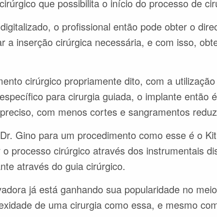
irúrgico que possibilita o início do processo de ciru
igitalizado, o profissional então pode obter o dir
zar a inserção cirúrgica necessária, e com isso, ob
ento cirúrgico propriamente dito, com a utilização 
 específico para cirurgia guiada, o implante então
preciso, com menos cortes e sangramentos reduz
lo Dr. Gino para um procedimento como esse é o Ki
 o processo cirúrgico através dos instrumentais di
ante através do guia cirúrgico.
adora já está ganhando sua popularidade no meio 
exidade de uma cirurgia como essa, e mesmo co