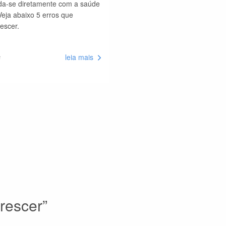
lida-se diretamente com a saúde
Veja abaixo 5 erros que
rescer.
s
leia mais
crescer
”