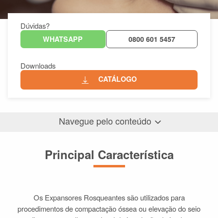
Dúvidas?
WHATSAPP
0800 601 5457
Downloads
CATÁLOGO
Navegue pelo conteúdo
Principal Característica
Principal Característica
Diferenciais
Produtos Relacionados
Os Expansores Rosqueantes são utilizados para
procedimentos de compactação óssea ou elevação do seio