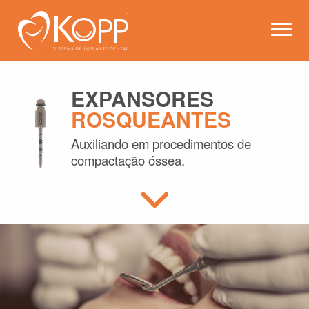
Kopp - Sistema de Implante 
Abrir
EXPANSORES
ROSQUEANTES
Auxiliando em procedimentos de
compactação óssea.
Conheça mais sobre este produt